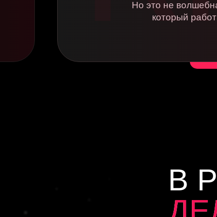
Но это не волшебна
У
который работа
П
В 
ДЕ