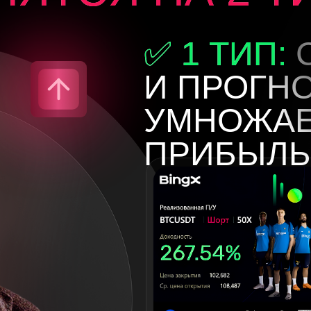
✅ 1 ТИП:
С
И ПРОГН
УМНОЖАЕ
ПРИБЫЛЬ
❌
2 ТИП:
ТЕ
ДЕНЬГИ И И
В ТРЕЙДИНГ