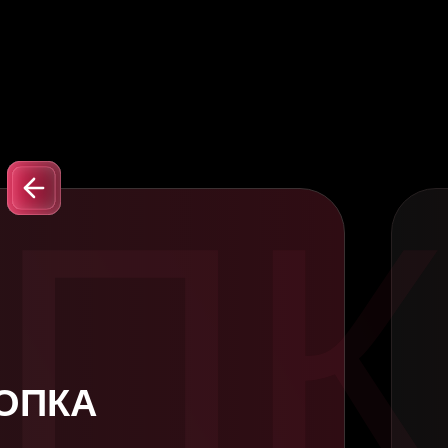
ПК
О
ОПКА