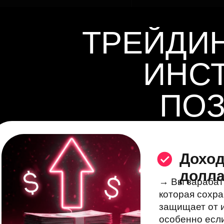
ТРЕЙДИ
ИНС
ПОЗ
ФИН
Доход
долл
→ Вы зарабат
которая сохра
защищает от 
особенно есл