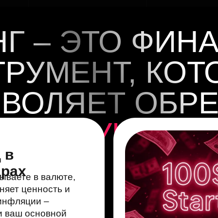
НГ – ЭТО ФИН
ТРУМЕНТ, КОТ
ВОЛЯЕТ ОБР
АНСОВУЮ СВО
 в
арах
ываете в валюте,
няет ценность и
инфляции –
и ваш основной