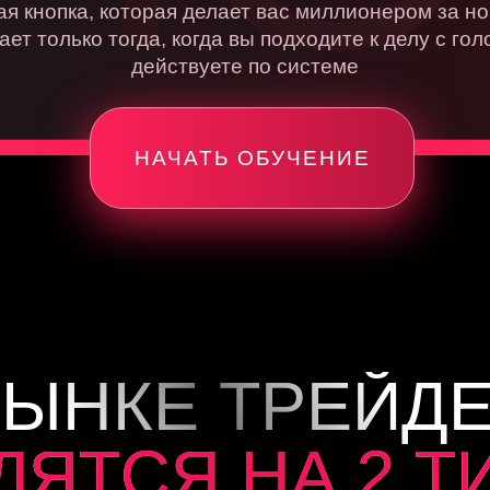
я кнопка, которая делает вас миллионером за но
МНОЖАЕТ СВОЮ
ет только тогда, когда вы подходите к делу с гол
действуете по системе
РИБЫЛЬ
НАЧАТЬ ОБУЧЕНИЕ
РЫНКЕ ТРЕЙД
ЛЯТСЯ НА 2 Т