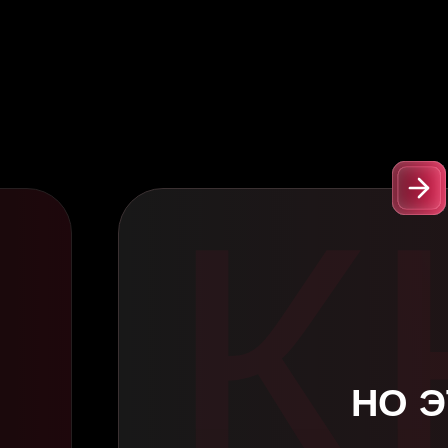
К
✅ 
НО 
И