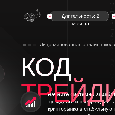
Длительность: 2
месяца
Лицензированная онлайн-школ
КОД
ТРЕЙД
Начните системно зараба
трейдинге
и превращайте 
крипторынка в стабильную 