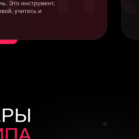
чь. Это инструмент,
овой, учитесь и
ЕРЫ
ИПА