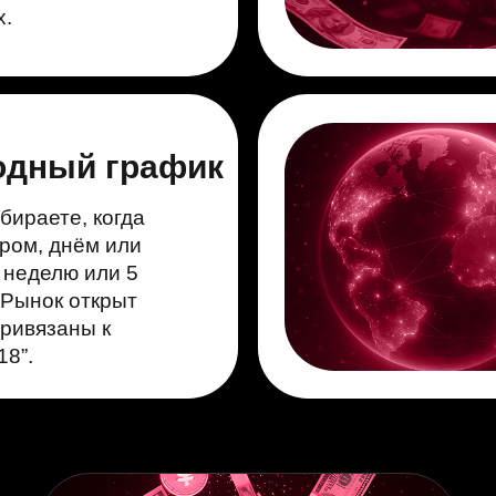
х.
одный график
бираете, когда
тром, днём или
в неделю или 5
. Рынок открыт
привязаны к
18”.