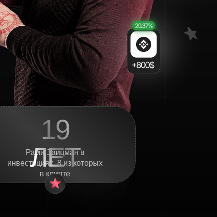
19
ЛЕТ
Рами Зайцман в
инвестициях, 8 из которых
в крипте