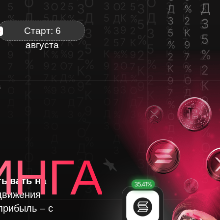
Старт: 6
августа
а
ИНГА
тывать на
движения
прибыль – с