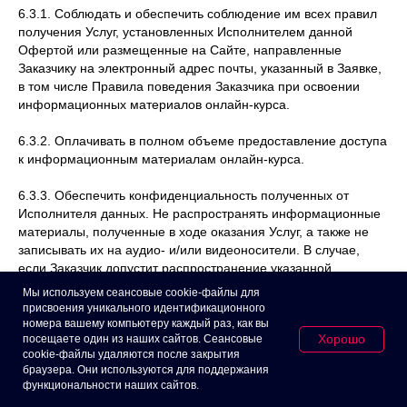
6.3.1. Соблюдать и обеспечить соблюдение им всех правил
получения Услуг, установленных Исполнителем данной
Офертой или размещенные на Сайте, направленные
Заказчику на электронный адрес почты, указанный в Заявке,
в том числе Правила поведения Заказчика при освоении
информационных материалов онлайн-курса.
6.3.2. Оплачивать в полном объеме предоставление доступа
к информационным материалам онлайн-курса.
6.3.3. Обеспечить конфиденциальность полученных от
Исполнителя данных. Не распространять информационные
материалы, полученные в ходе оказания Услуг, а также не
записывать их на аудио- и/или видеоносители. В случае,
если Заказчик допустит распространение указанной
информации, он несет ответственность перед Исполнителем
Мы используем сеансовые cookie-файлы для
за причиненные фактом распространения информации
присвоения уникального идентификационного
убытки, включая недополученную прибыль.
номера вашему компьютеру каждый раз, как вы
Хорошо
посещаете один из наших сайтов. Сеансовые
cookie-файлы удаляются после закрытия
6.3.4. Обеспечить защиту доступа к своему Личному
браузера. Они используются для поддержания
кабинету и не вправе передавать права по настоящему
функциональности наших сайтов.
Договору третьим лицам без письменного согласия