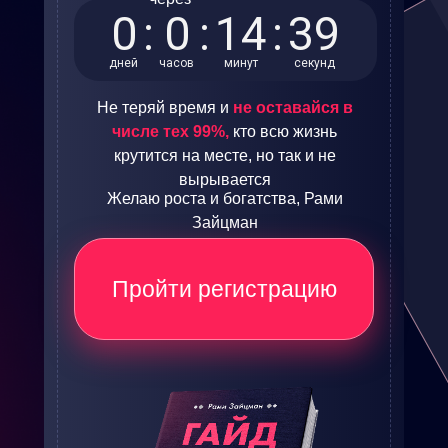
0
:
0
:
14
:
38
дней
часов
минут
секунд
Не теряй время и
не оставайся в
числе тех 99%,
кто всю жизнь
крутится на месте, но так и не
вырывается
Желаю роста и богатства, Рами
Зайцман
Пройти регистрацию