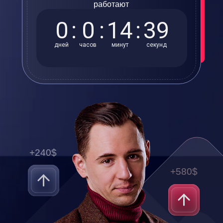
работают
0
:
0
:
14
:
38
дней
часов
минут
секунд
+240$
+580$