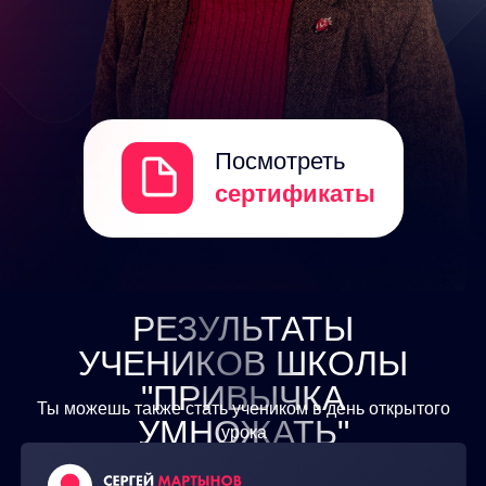
Посмотреть
сертификаты
РЕЗУЛЬТАТЫ
УЧЕНИКОВ ШКОЛЫ
"ПРИВЫЧКА
Ты можешь также стать учеником в день открытого
УМНОЖАТЬ"
урока