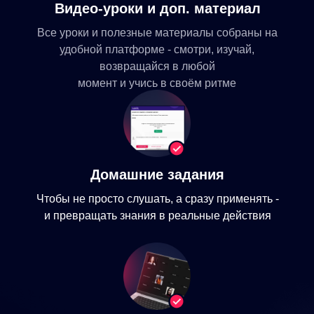
Видео-уроки и доп. материал
4 УРОК
- Депозитарий, что
Все уроки и полезные материалы собраны на
это? Какие риски снимает?
удобной платформе - смотри, изучай,
5 УРОК
- Документы для открытия счета
возвращайся в любой
момент и учись в своём ритме
6 УРОК
- На что обратить внимание
при открытии брокерского счета?
Результаты модуля:
У тебя есть брокерский счет на
Домашние задания
выгодных условиях.
Чтобы не просто слушать, а сразу применять -
Готовность №1 перед стартом
и превращать знания в реальные действия
Дополнительные
материалы:
Чек-лист: выбираем
банк
Чек-лист: выбираем брокера