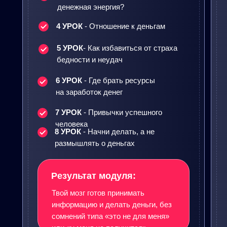
денежная энергия?
4 УРОК
- Отношение к деньгам
5 УРОК
- Как избавиться от страха
бедности и неудач
6 УРОК
- Где брать ресурсы
на заработок денег
7 УРОК
- Привычки успешного
человека
8 УРОК
- Начни делать, а не
размышлять о деньгах
Результат модуля:
Твой мозг готов принимать
информацию и делать деньги, без
сомнений типа «‎‎это не для меня»