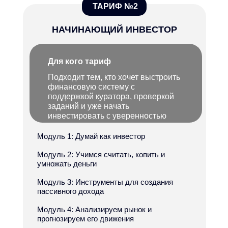
ТАРИФ №2
НАЧИНАЮЩИЙ ИНВЕСТОР
Для кого тариф
Хочешь накопить капитал, чтобы потом
Подходит тем, кто хочет выстроить
не зависеть
от государства,
финансовую систему с
начальников, клиентов, ипотеки или
поддержкой куратора, проверкой
бывшей жены
заданий и уже начать
инвестировать с уверенностью
Модуль 1: Думай как инвестор
Модуль 2: Учимся считать, копить и
умножать деньги
Модуль 3: Инструменты для создания
Хочешь учить своих детей
обращаться
пассивного дохода
с деньгами
, а не повторять: «у нас нет
Модуль 4: Анализируем рынок и
денег, это дорого, забудь»
прогнозируем его движения