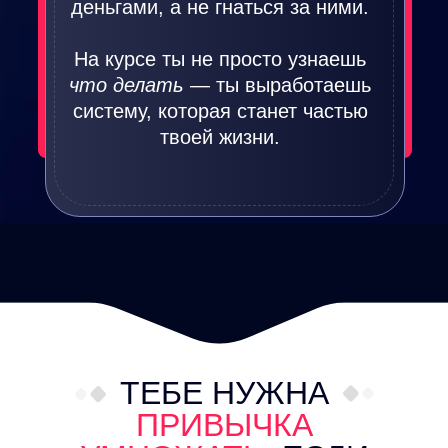
деньгами, а не гнаться за ними.
бывшей жены
На курсе ты не просто узнаешь
что делать
— ты выработаешь
Хочешь накопить капитал, чтобы
систему, которая станет частью
потом
не зависеть
от государства,
начальников, клиентов, ипотеки или
твоей жизни.
бывшей жены
Хочешь учить своих детей
обращаться
с деньгами
, а не повторять: «у
нет денег, это дорого, забудь»
ТЕБЕ НУЖНА
ПРИВЫЧКА