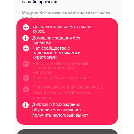
на хайп проектах
Модуль 8: Платим налоги и зарабатываем
легально
Дополнительные материалы
курса
Домашние задания без
проверки
Чат сообщество с
единомышленниками и
кураторами
Чат с торговыми сигналами
, для приумножения
капитала
Личная работа с куратором
Практические онлайн занятия 1-2
раза в месяц с ответами на
вопросы
Диплом о прохождении
обучения + возможность
получить налоговый вычет