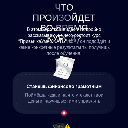
ЧТО
ПРОИЗОЙДЕТ
ВО ВРЕМЯ
В этом коротком видео я подробно
рассказываю, из чего состоит курс
КУРСА?
“ПривычкаУмноЖАТЬ”,
кому он подойдёт и
какие конкретные результаты ты получишь
после обучения.
Станешь финансово грамотным
Поймёшь, куда и на что утекают твои
деньги, научишься ими управлять