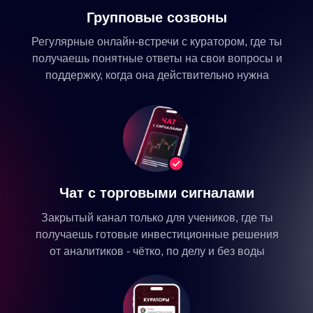
Дополнительный сервис по
Групповые созвоны
рейтингам российских банков
Регулярные онлайн-встречи с куратором, где ты
Сервис по общим финансовым
получаешь понятные ответы на свои вопросы и
рейтингам банков
поддержку, когда она действительно нужна
Дополнительный материал -
как проверить лицензию от
ЦБ
Бонусный урок 22 брокерских
организаций
Бонусный урок - Оброз на
Чат с торговыми сигналами
маркетплейс Unaited Traders
Закрытый канал только для учеников, где ты
Дополнительный материал - как
получаешь готовые инвестиционные решения
проверить рейтинг брокера
от аналитиков - чётко, по делу и без воды
Дополнительные сервисы
по открытию счета
Дополнительный материал -