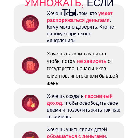
УМНОЖАТЬ,
ЕСЛИ
ТЫ
Хочешь стать тем, кто
умеет
распоряжаться деньгами
.
Кому можно доверять. Кто не
паникует при слове
«инфляция»
Хочешь накопить капитал,
чтобы потом
не зависеть
от
государства, начальников,
клиентов, ипотеки или бывшей
жены
Хочешь создать
пассивный
доход
, чтобы освободить своё
время и позволить жить так, как
ты хочешь
Хочешь учить своих детей
обращаться с деньгами
,