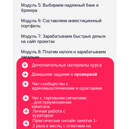
Модуль 5: Выбираем надежный банк и
брокера
Модуль 6: Составляем инвестиционный
портфель
Модуль 7: Зарабатываем быстрые деньги
на хайп проектах
Модуль 8: Платим налоги и зарабатываем
легально
Дополнительные материалы курса
Домашние задания
с проверкой
Чат-сообщество с
единомышленниками и кураторами
Чат с торговыми сигналами
, для приумножения
капитала
Личная работа с
куратором
Практические онлайн занятия 1-
2 раза в месяц с ответами на