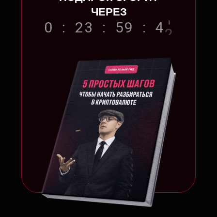
ЧЕРЕЗ
0
:
2
3
:
5
9
:
4
0