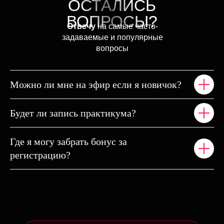
ОСТАЛИСЬ
ВОПРОСЫ?
Отвечу
на самые часто-
задаваемые и популярные
вопросы
Можно ли мне на эфир если я новичок?
Напоминаю что твой бону
Будет ли запись практикума?
за регистрацию сгорит
через
Где я могу забрать бонус за
регистрацию?