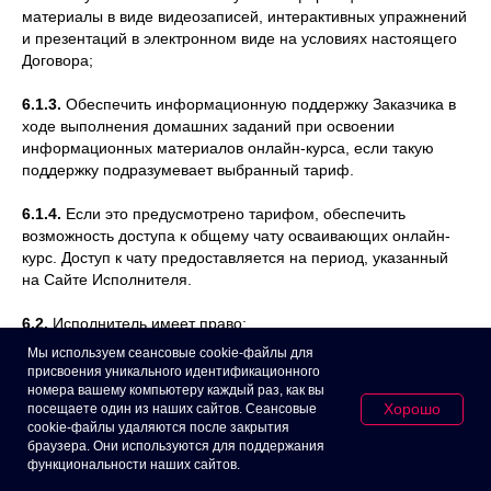
материалы в виде видеозаписей, интерактивных упражнений
и презентаций в электронном виде на условиях настоящего
Договора;
6.1.3.
Обеспечить информационную поддержку Заказчика в
ходе выполнения домашних заданий при освоении
информационных материалов онлайн-курса, если такую
поддержку подразумевает выбранный тариф.
6.1.4.
Если это предусмотрено тарифом, обеспечить
возможность доступа к общему чату осваивающих онлайн-
курс. Доступ к чату предоставляется на период, указанный
на Сайте Исполнителя.
6.2.
Исполнитель имеет право:
Мы используем сеансовые cookie-файлы для
6.2.1.
Изменять объем оказываемых услуг, стоимость,
присвоения уникального идентификационного
условия данной публичной Оферты без предварительного
номера вашему компьютеру каждый раз, как вы
Хорошо
посещаете один из наших сайтов. Сеансовые
согласования с Заказчиком.
cookie-файлы удаляются после закрытия
браузера. Они используются для поддержания
6.2.2.
Добавлять электронный адрес и номер мобильного
функциональности наших сайтов.
телефона Заказчика, указанные при регистрации, в свой