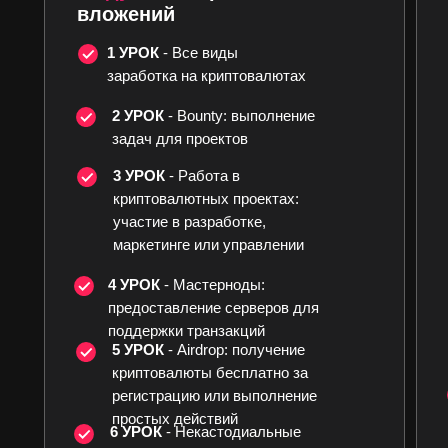
вложений
1 УРОК
- Все виды
заработка на криптовалютах
2 УРОК
- Bounty: выполнение
задач для проектов
3 УРОК
- Работа в
Получишь шанс
криптовалютных проектах:
участие в разработке,
попасть в курс-
маркетинге или управлении
бестселлер
«КриптоСтратегия
4 УРОК
- Мастерноды:
и начать зарабатыват
предоставление серверов для
на крипте уже на это
поддержки транзакций
5 УРОК
- Airdrop: получение
неделе
криптовалюты бесплатно за
регистрацию или выполнение
простых действий
6 УРОК
- Некастодиальные