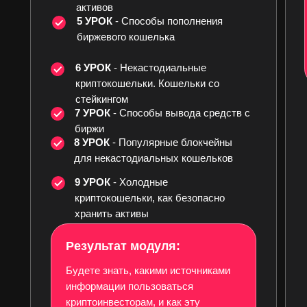
активов
5 УРОК
- Способы пополнения
Подборка ссылок, и
биржевого кошелька
Пенсионный кальк
6 УРОК
- Некастодиальные
криптокошельки. Кошельки со
стейкингом
7 УРОК
- Способы вывода средств с
Бонусный урок - Ка
биржи
доход в работе по 
8 УРОК
- Популярные блокчейны
для некастодиальных кошельков
9 УРОК
- Холодные
криптокошельки, как безопасно
хранить активы
Твое новое мышление
Результат модуля:
человека
Бонусный урок с
Будете знать, какими источниками
приглашенным спике
информации пользоваться
мешает тебе зараба
криптоинвесторам, и как эту