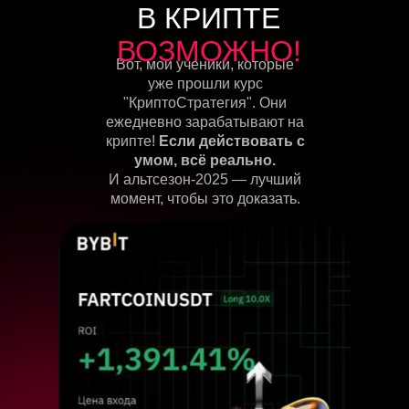
В КРИПТЕ
ВОЗМОЖНО!
Вот, мои ученики, которые
уже прошли курс
"КриптоСтратегия". Они
ежедневно зарабатывают на
крипте!
Е
сли действовать с
умом, всё реально.
И альтсезон-2025 — лучший
момент, чтобы это доказать.