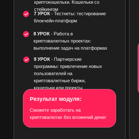
криптокошельки. Кошельки со
стейкингом
7 УРОК
- Тестнеты: тестирование
блокчейн-платформ
8 УРОК
- Работа в
криптовалютных проектах:
выполнение задач на платформах
9 УРОК
- Партнерские
программы: привлечение новых
пользователей на
криптовалютные биржи,
кошельки или проекты
Результат модуля:
Сможете заработать на
криптовалютах без вложений денег