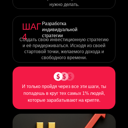
Дополнител
нужно делать.
Управление личны
бюджетом в формат
Разработка
ШАГ
индивидуальной
Твое мышление бог
4
стратегии
Создать свою инвестиционную стратегию
и её придерживаться. Исходя из своей
стартовой точки, желаемого дохода и
Подборка ссылок, и
свободного времени.
Пенсионный кальк
И только пройдя через все эти шаги, ты
Бонусный урок - Ка
попадешь в круг тех самых 1% людей,
доход в работе по 
которые зарабатывают на крипте.