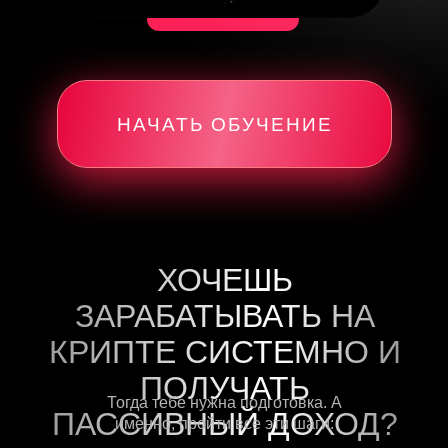
НАЧАТЬ ОБУЧЕНИЕ
ХОЧЕШЬ
ЗАРАБАТЫВАТЬ НА
КРИПТЕ СИСТЕМНО И
ПОЛУЧАТЬ
Тогда тебе нужна подготовка. А
ПАССИВНЫЙ ДОХОД?
именно, пройти все эти шаги: