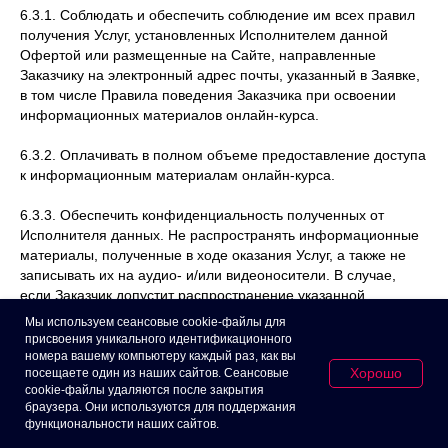
6.3.1. Соблюдать и обеспечить соблюдение им всех правил
получения Услуг, установленных Исполнителем данной
Офертой или размещенные на Сайте, направленные
Заказчику на электронный адрес почты, указанный в Заявке,
в том числе Правила поведения Заказчика при освоении
информационных материалов онлайн-курса.
6.3.2. Оплачивать в полном объеме предоставление доступа
к информационным материалам онлайн-курса.
6.3.3. Обеспечить конфиденциальность полученных от
Исполнителя данных. Не распространять информационные
материалы, полученные в ходе оказания Услуг, а также не
записывать их на аудио- и/или видеоносители. В случае,
если Заказчик допустит распространение указанной
информации, он несет ответственность перед Исполнителем
Мы используем сеансовые cookie-файлы для
за причиненные фактом распространения информации
присвоения уникального идентификационного
убытки, включая недополученную прибыль.
номера вашему компьютеру каждый раз, как вы
Хорошо
посещаете один из наших сайтов. Сеансовые
cookie-файлы удаляются после закрытия
6.3.4. Обеспечить защиту доступа к своему Личному
браузера. Они используются для поддержания
кабинету и не вправе передавать права по настоящему
функциональности наших сайтов.
Договору третьим лицам без письменного согласия